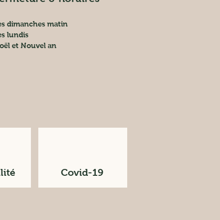
es dimanches matin
es lundis
oël et Nouvel an
lité
Covid-19