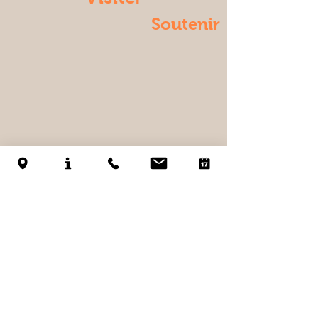
Soutenir
© 2023
LES RACINES DE LA VIE RURALE
.
Mentions légales & RGPD
Conception et design Agence
BOOST 360°
Label «Tourisme & Handicap » numéro
th 289551